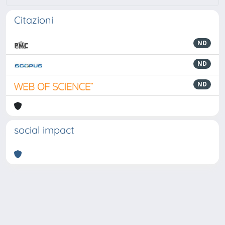
Citazioni
ND
ND
ND
social impact