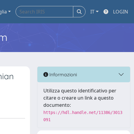
glia
IT
LOGIN
em
nian
Informazioni
Utilizza questo identificativo per
citare o creare un link a questo
documento:
https://hdl.handle.net/11386/3013
091