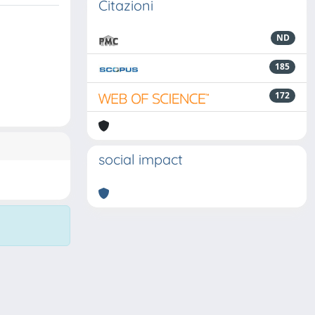
Citazioni
ND
185
172
social impact