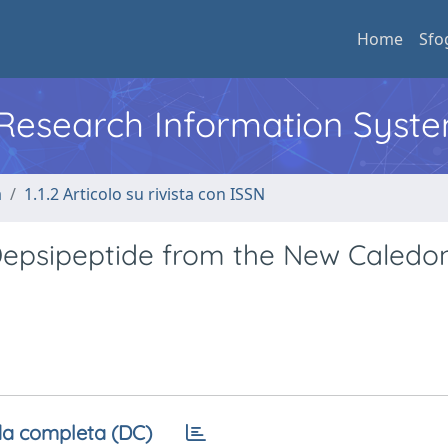
Home
Sfo
l Research Information Syst
a
1.1.2 Articolo su rivista con ISSN
c Depsipeptide from the New Caledo
a completa (DC)