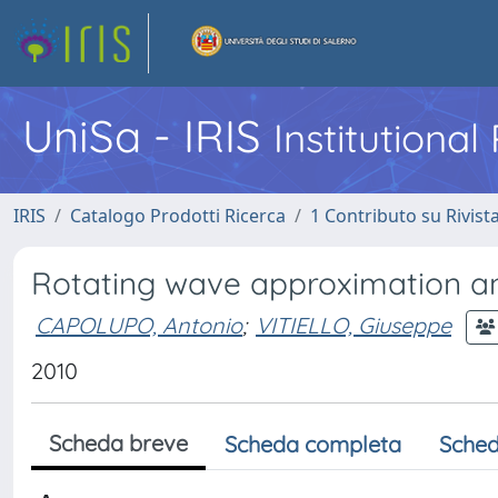
UniSa - IRIS
Institutiona
IRIS
Catalogo Prodotti Ricerca
1 Contributo su Rivist
Rotating wave approximation a
CAPOLUPO, Antonio
;
VITIELLO, Giuseppe
2010
Scheda breve
Scheda completa
Sched