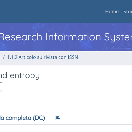
Home
Sfo
l Research Information Syst
a
1.1.2 Articolo su rivista con ISSN
nd entropy
a completa (DC)