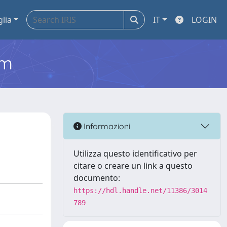
glia
IT
LOGIN
em
Informazioni
Utilizza questo identificativo per
citare o creare un link a questo
documento:
https://hdl.handle.net/11386/3014
789