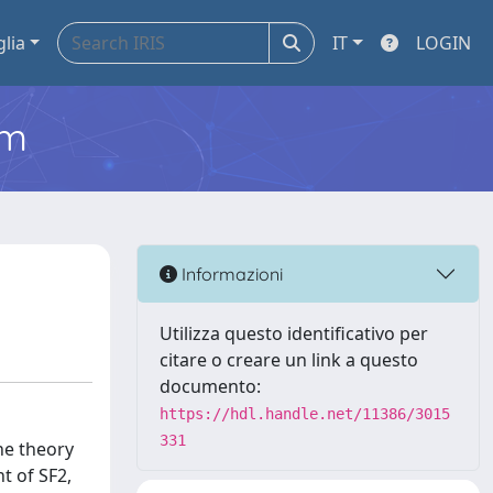
glia
IT
LOGIN
em
Informazioni
Utilizza questo identificativo per
citare o creare un link a questo
documento:
https://hdl.handle.net/11386/3015
331
the theory
t of SF2,