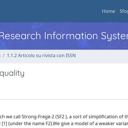
Home
Sfo
l Research Information Syst
a
1.1.2 Articolo su rivista con ISSN
quality
h we call Strong-Frege-2 (SF2 ), a sort of simplification of 
 [1] (under the name F2).We give a model of a weaker varian