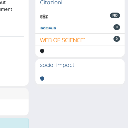
Citazioni
out
gument
ND
0
0
social impact