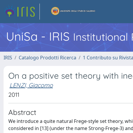
UniSa - IRIS
Institutiona
IRIS
Catalogo Prodotti Ricerca
1 Contributo su Rivist
On a positive set theory with ine
LENZI, Giacomo
2011
Abstract
We introduce a quite natural Frege-style set theory, whic
considered in [13] (under the name Strong-Frege-3) and