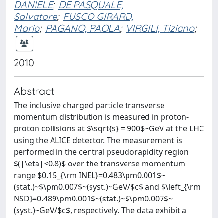
DANIELE
;
DE PASQUALE,
Salvatore
;
FUSCO GIRARD,
Mario
;
PAGANO, PAOLA
;
VIRGILI, Tiziano
;
2010
Abstract
The inclusive charged particle transverse
momentum distribution is measured in proton-
proton collisions at $\sqrt{s} = 900$~GeV at the LHC
using the ALICE detector. The measurement is
performed in the central pseudorapidity region
$(|\eta|<0.8)$ over the transverse momentum
range $0.15
_{\rm INEL}=0.483\pm0.001$~
(stat.)~$\pm0.007$~(syst.)~GeV/$c$ and $\left
_{\rm
NSD}=0.489\pm0.001$~(stat.)~$\pm0.007$~
(syst.)~GeV/$c$, respectively. The data exhibit a