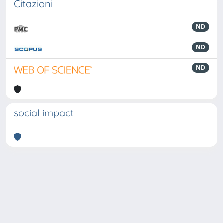
Citazioni
ND
ND
ND
social impact
Powered by
IRIS
-
about IRIS
-