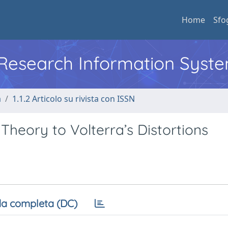
Home
Sfo
l Research Information Syst
a
1.1.2 Articolo su rivista con ISSN
 Theory to Volterra’s Distortions
a completa (DC)