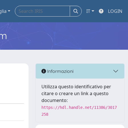
glia
IT
LOGIN
em
Informazioni
Utilizza questo identificativo per
citare o creare un link a questo
documento:
https://hdl.handle.net/11386/3017
258