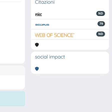
Citazioni
ND
79
ND
social impact