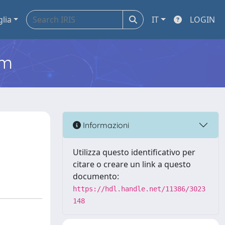
glia
IT
LOGIN
em
Informazioni
Utilizza questo identificativo per
citare o creare un link a questo
documento:
https://hdl.handle.net/11386/3023
148