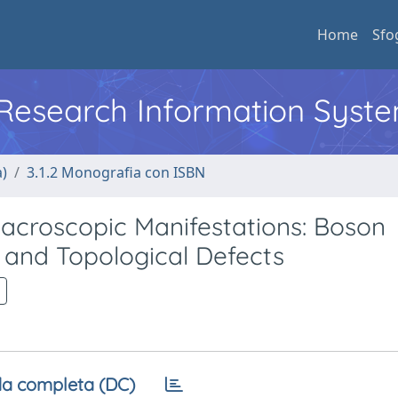
Home
Sfo
l Research Information Syst
a)
3.1.2 Monografia con ISBN
acroscopic Manifestations: Boson
 and Topological Defects
a completa (DC)