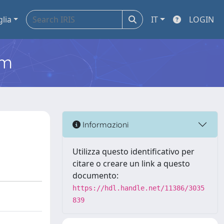
glia
IT
LOGIN
em
Informazioni
Utilizza questo identificativo per
citare o creare un link a questo
documento:
https://hdl.handle.net/11386/3035
839