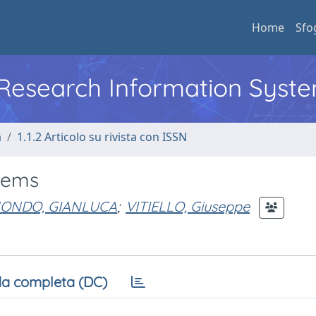
Home
Sfo
l Research Information Syst
a
1.1.2 Articolo su rivista con ISSN
tems
ONDO, GIANLUCA
;
VITIELLO, Giuseppe
a completa (DC)