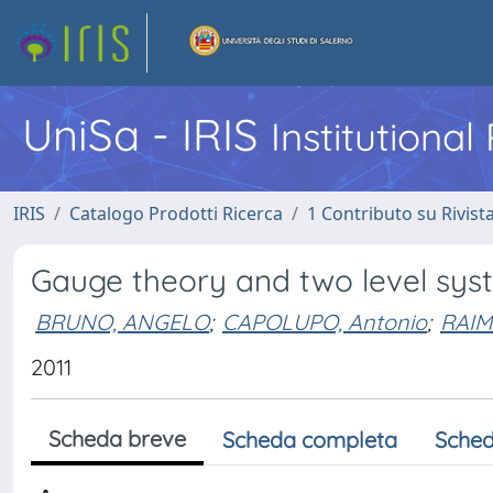
UniSa - IRIS
Institutiona
IRIS
Catalogo Prodotti Ricerca
1 Contributo su Rivist
Gauge theory and two level sys
BRUNO, ANGELO
;
CAPOLUPO, Antonio
;
RAIM
2011
Scheda breve
Scheda completa
Sched