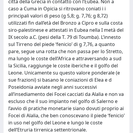
città della Grecia in contatto con l’Eubea. Non a
caso a Cuma in Opicia si ritrovano coniati i i
principali valori di peso (g 5,8; g. 7,76; g 8,72)
utilizzati fin dall’età del Bronzo a Cipro e sulla costa
siro-palestinese e attestati in Eubea nella I metà del
IX secolo a.C. (pesi della T. 79 di Toumba). L’innesto
sul Tirreno del piede ‘fenicio’ di g 7,76, a quanto
pare, segue una rotta che non passa per lo Stretto,
ma lungo le coste dell’Africa e attraversando a sud
la Sicilia, raggiunge le coste iberiche e il golfo del
Leone. Unicamente su questo valore ponderale (e
sue frazioni) si basano le coniazioni di Elea e d
Poseidonia avviate negli anni successivi
all’insediamento dei Focei cacciati da Alalia e non va
escluso che il suo impianto nel golfo di Salerno e
l’avvio di pratiche monetarie siano dovuti proprio ai
Focei di Alalia, che ben conoscevano il piede ‘fenicio’
in uso nel golfo del Leone e lungo le coste
dell’Etruria tirrenica settentrionale.