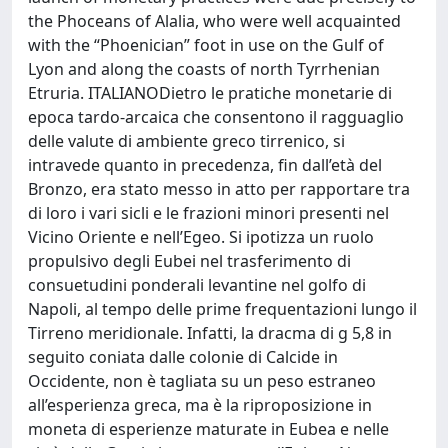
the Phoceans of Alalia, who were well acquainted
with the “Phoenician” foot in use on the Gulf of
Lyon and along the coasts of north Tyrrhenian
Etruria. ITALIANODietro le pratiche monetarie di
epoca tardo-arcaica che consentono il ragguaglio
delle valute di ambiente greco tirrenico, si
intravede quanto in precedenza, fin dall’età del
Bronzo, era stato messo in atto per rapportare tra
di loro i vari sicli e le frazioni minori presenti nel
Vicino Oriente e nell’Egeo. Si ipotizza un ruolo
propulsivo degli Eubei nel trasferimento di
consuetudini ponderali levantine nel golfo di
Napoli, al tempo delle prime frequentazioni lungo il
Tirreno meridionale. Infatti, la dracma di g 5,8 in
seguito coniata dalle colonie di Calcide in
Occidente, non è tagliata su un peso estraneo
all’esperienza greca, ma è la riproposizione in
moneta di esperienze maturate in Eubea e nelle