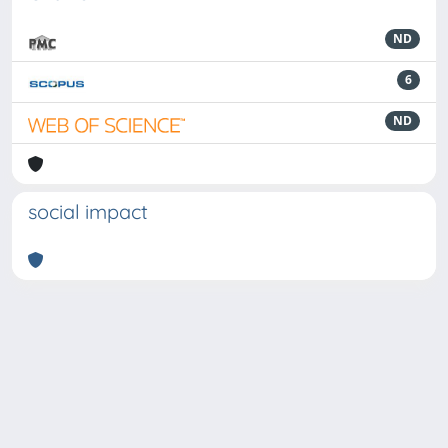
ND
6
ND
social impact
Powered by
IRIS
-
about IRIS
-