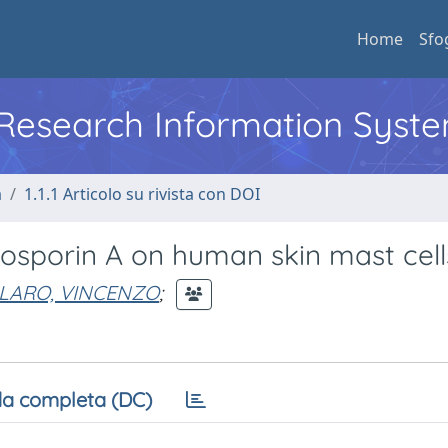
Home
Sfo
l Research Information Syst
a
1.1.1 Articolo su rivista con DOI
losporin A on human skin mast cell
LARO, VINCENZO
;
a completa (DC)