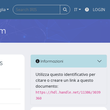
glia
IT
LOGIN
em
s
Informazioni
Utilizza questo identificativo per
citare o creare un link a questo
documento:
https://hdl.handle.net/11386/3039
360