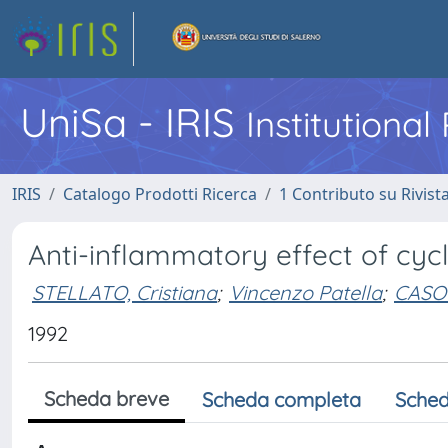
UniSa - IRIS
Institutiona
IRIS
Catalogo Prodotti Ricerca
1 Contributo su Rivist
Anti-inflammatory effect of cyc
STELLATO, Cristiana
;
Vincenzo Patella
;
CASO
1992
Scheda breve
Scheda completa
Sched