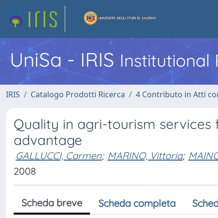
UniSa - IRIS
Institutiona
IRIS
Catalogo Prodotti Ricerca
4 Contributo in Atti 
Quality in agri-tourism services
advantage
GALLUCCI, Carmen
;
MARINO, Vittoria
;
MAINO
2008
Scheda breve
Scheda completa
Sched