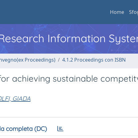
Home
Sfo
l Research Information Syst
convegno(ex Proceedings)
4.1.2 Proceedings con ISBN
 for achieving sustainable competi
LFI, GIADA
a completa (DC)