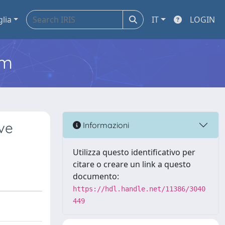
glia
IT
LOGIN
em
tve
Informazioni
Utilizza questo identificativo per
citare o creare un link a questo
documento:
https://hdl.handle.net/11386/3040
449