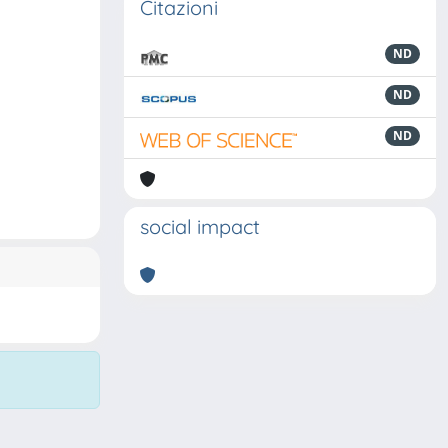
Citazioni
ND
ND
ND
social impact