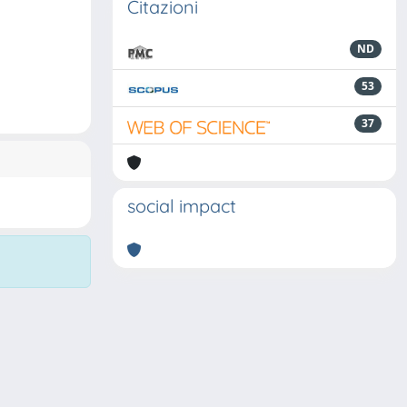
Citazioni
ND
53
37
social impact