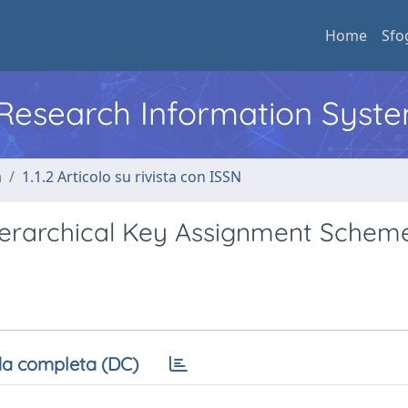
Home
Sfo
l Research Information Syst
a
1.1.2 Articolo su rivista con ISSN
erarchical Key Assignment Schem
a completa (DC)