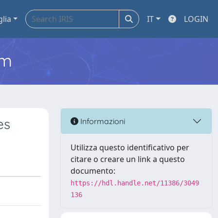
glia
IT
LOGIN
em
es
Informazioni
Utilizza questo identificativo per
citare o creare un link a questo
documento:
https://hdl.handle.net/11386/3049
136