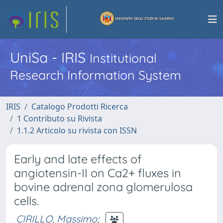
UniSa - IRIS
Institutional
Research Information System
IRIS
Catalogo Prodotti Ricerca
1 Contributo su Rivista
1.1.2 Articolo su rivista con ISSN
Early and late effects of
angiotensin-II on Ca2+ fluxes in
bovine adrenal zona glomerulosa
cells.
CIRILLO, Massimo
;