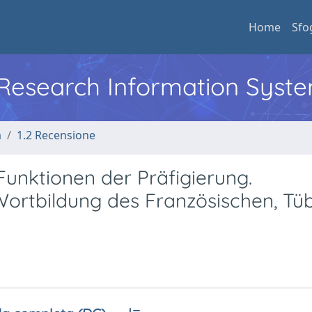
Home
Sfo
l Research Information Syst
a
1.2 Recensione
unktionen der Präfigierung.
Wortbildung des Französischen, Tüb