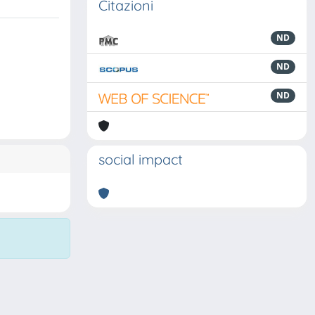
Citazioni
ND
ND
ND
social impact