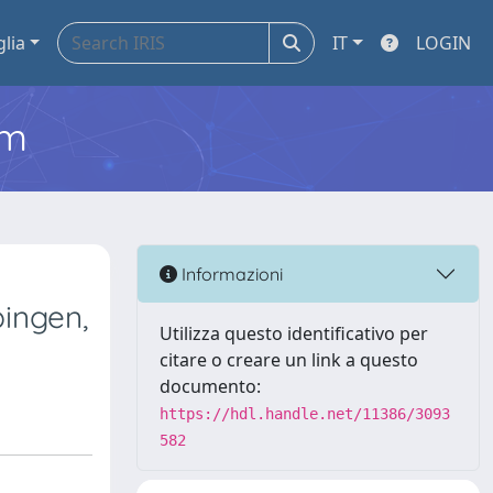
glia
IT
LOGIN
em
Informazioni
ingen,
Utilizza questo identificativo per
citare o creare un link a questo
documento:
https://hdl.handle.net/11386/3093
582