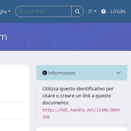
glia
IT
LOGIN
em
Informazioni
Utilizza questo identificativo per
citare o creare un link a questo
documento:
https://hdl.handle.net/11386/3094
150