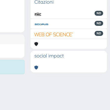
Citazioni
ND
ND
ND
social impact