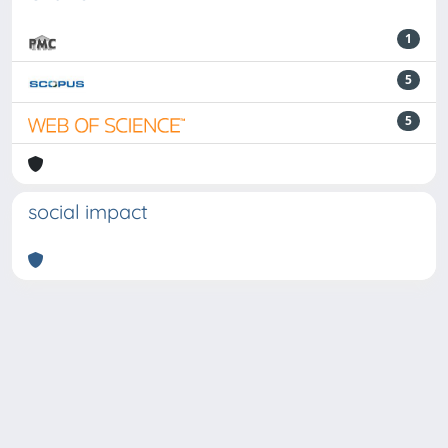
1
5
5
social impact
Powered by
IRIS
-
about IRIS
-