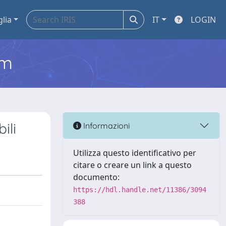
glia
IT
LOGIN
em
ili
Informazioni
Utilizza questo identificativo per
citare o creare un link a questo
documento:
https://hdl.handle.net/11386/3094
388