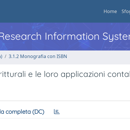
Home
Sfo
l Research Information Syst
a)
3.1.2 Monografia con ISBN
ritturali e le loro applicazioni contab
a completa (DC)