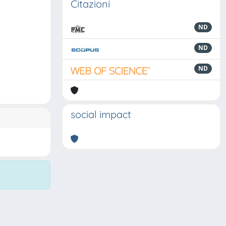
Citazioni
ND
ND
ND
social impact