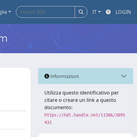
glia
IT
LOGIN
em
Informazioni
Utilizza questo identificativo per
citare o creare un link a questo
documento:
https://hdl.handle.net/11386/3095
431