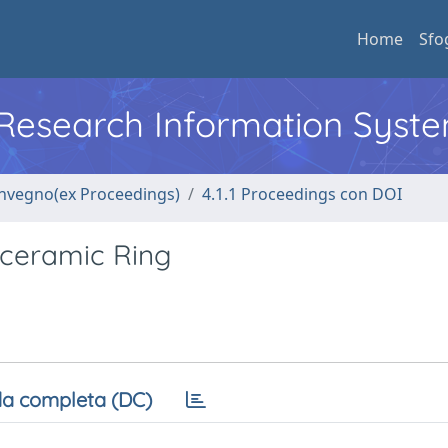
Home
Sfo
l Research Information Syst
convegno(ex Proceedings)
4.1.1 Proceedings con DOI
oceramic Ring
a completa (DC)