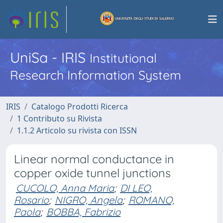
UniSa - IRIS
Institutional
Research Information System
IRIS
Catalogo Prodotti Ricerca
1 Contributo su Rivista
1.1.2 Articolo su rivista con ISSN
Linear normal conductance in
copper oxide tunnel junctions
CUCOLO, Anna Maria
;
DI LEO,
Rosario
;
NIGRO, Angela
;
ROMANO,
Paola
;
BOBBA, Fabrizio