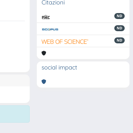
Citazioni
ND
ND
ND
social impact