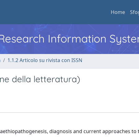
Home
Sfo
l Research Information Syst
a
1.1.2 Articolo su rivista con ISSN
ne della letteratura)
e aethiopathogenesis, diagnosis and current approaches to