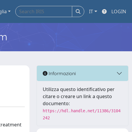
glia
IT
LOGIN
em
Informazioni
Utilizza questo identificativo per
citare o creare un link a questo
documento:
https://hdl.handle.net/11386/3104
242
 treatment