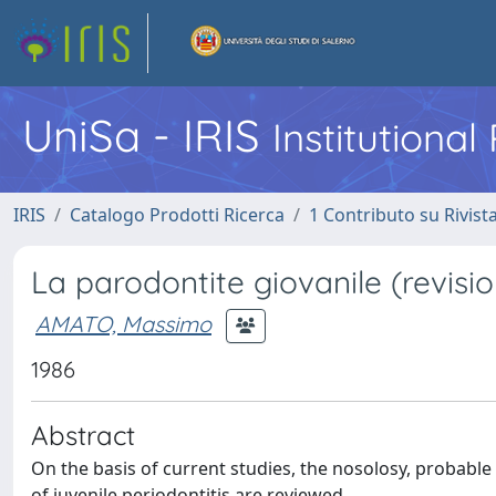
UniSa - IRIS
Institutiona
IRIS
Catalogo Prodotti Ricerca
1 Contributo su Rivist
La parodontite giovanile (revisio
AMATO, Massimo
1986
Abstract
On the basis of current studies, the nosolosy, probabl
of juvenile periodontitis are reviewed