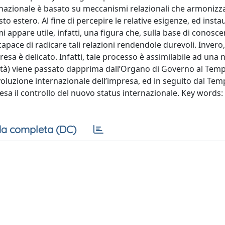
nsnazionale è basato su meccanismi relazionali che armoniz
to estero. Al fine di percepire le relative esigenze, ed insta
mi appare utile, infatti, una figura che, sulla base di conosc
capace di radicare tali relazioni rendendole durevoli. Invero,
a è delicato. Infatti, tale processo è assimilabile ad una n
ttività) viene passato dapprima dall’Organo di Governo al Tem
voluzione internazionale dell’impresa, ed in seguito dal Te
esa il controllo del nuovo status internazionale. Key words
a completa (DC)