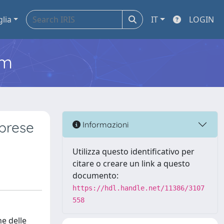
glia
IT
LOGIN
em
mprese
Informazioni
Utilizza questo identificativo per
citare o creare un link a questo
documento:
https://hdl.handle.net/11386/3107
558
ne delle