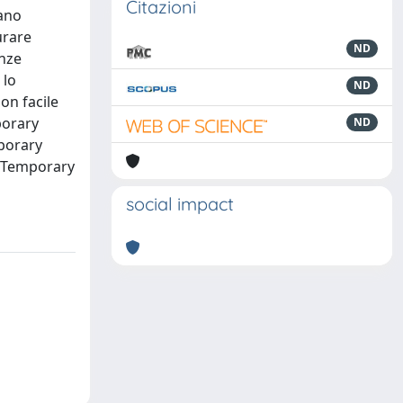
Citazioni
zano
urare
ND
enze
 lo
ND
on facile
porary
ND
mporary
: Temporary
social impact