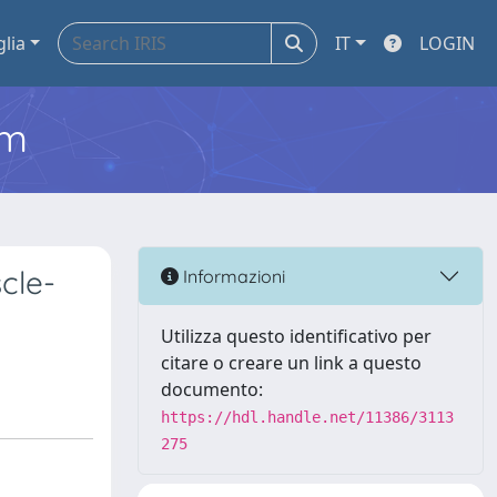
glia
IT
LOGIN
em
cle-
Informazioni
Utilizza questo identificativo per
citare o creare un link a questo
documento:
https://hdl.handle.net/11386/3113
275