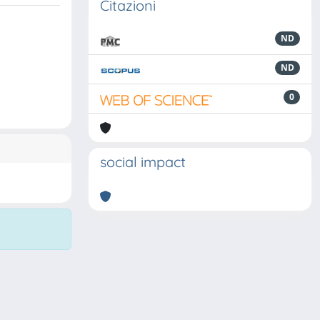
Citazioni
ND
ND
0
social impact