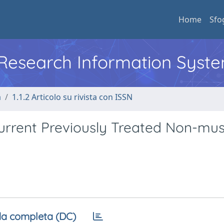
Home
Sfo
l Research Information Syst
a
1.1.2 Articolo su rivista con ISSN
urrent Previously Treated Non-mus
a completa (DC)