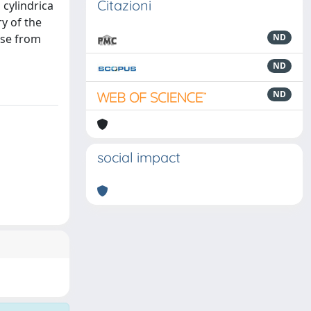
Citazioni
 cylindrica
y of the
ase from
ND
ND
ND
social impact