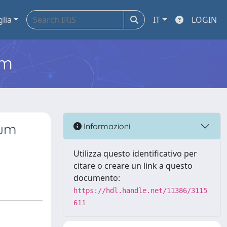
glia
IT
LOGIN
em
ium
Informazioni
Utilizza questo identificativo per
citare o creare un link a questo
documento:
https://hdl.handle.net/11386/3115
611