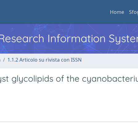
Home
Sfo
l Research Information Syst
a
1.1.2 Articolo su rivista con ISSN
yst glycolipids of the cyanobacter