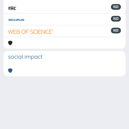
ND
ND
ND
social impact
Powered by
IRIS
-
about IRIS
-
Utilizzo dei cookie
-
Privacy
Copyright © 2026