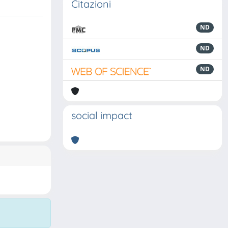
Citazioni
ND
ND
ND
social impact