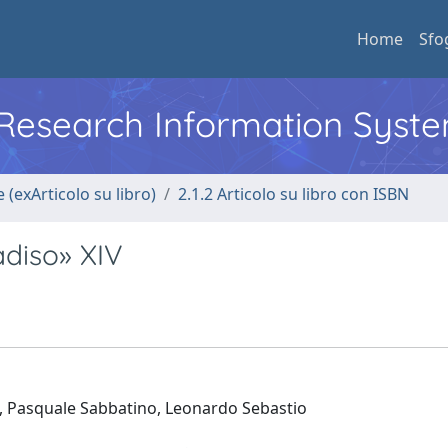
Home
Sfo
l Research Information Syst
 (exArticolo su libro)
2.1.2 Articolo su libro con ISBN
adiso» XIV
a, Pasquale Sabbatino, Leonardo Sebastio