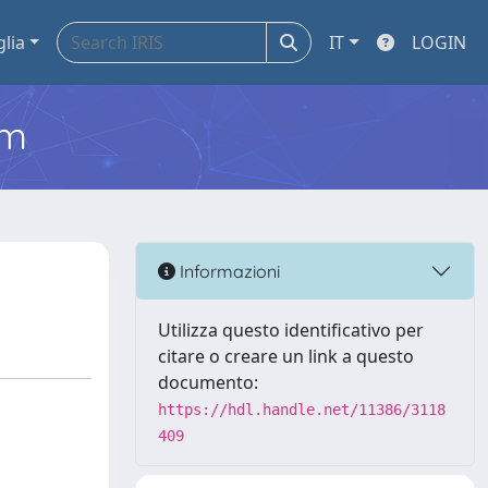
glia
IT
LOGIN
em
Informazioni
Utilizza questo identificativo per
citare o creare un link a questo
documento:
https://hdl.handle.net/11386/3118
409