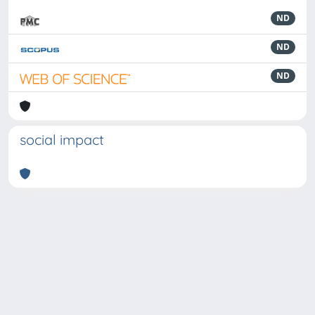
ND
ND
ND
social impact
Powered by
IRIS
-
about IRIS
-
Utilizzo dei cookie
-
Privacy
Copyright © 2026