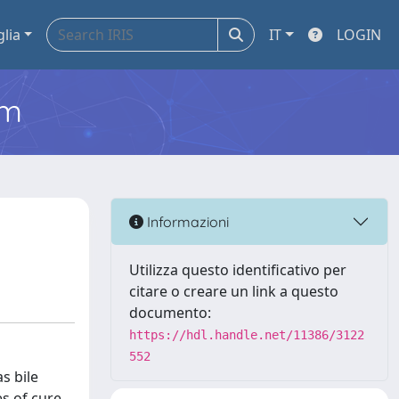
glia
IT
LOGIN
em
Informazioni
Utilizza questo identificativo per
citare o creare un link a questo
documento:
https://hdl.handle.net/11386/3122
552
s bile
es of cure