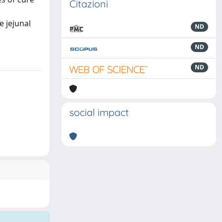
Citazioni
e jejunal
ND
ND
ND
social impact