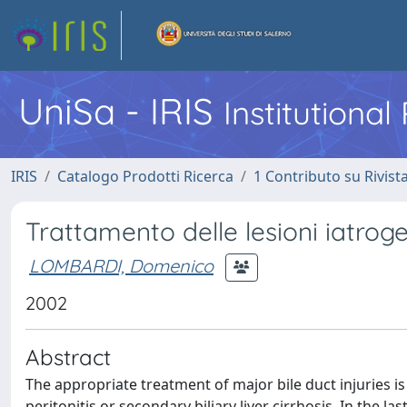
UniSa - IRIS
Institutiona
IRIS
Catalogo Prodotti Ricerca
1 Contributo su Rivist
Trattamento delle lesioni iatroge
LOMBARDI, Domenico
2002
Abstract
The appropriate treatment of major bile duct injuries is
peritonitis or secondary biliary liver cirrhosis. In the l