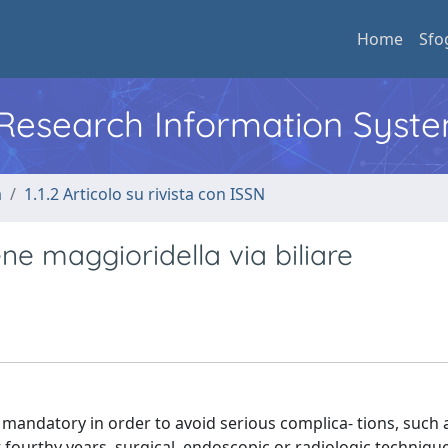
Home
Sfo
l Research Information Syst
a
1.1.2 Articolo su rivista con ISSN
ne maggioridella via biliare
 mandatory in order to avoid serious complica- tions, such a
ast fourthy years, surgical, endoscopic or radiologic techniqu