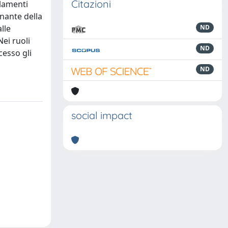
Citazioni
olamenti
inante della
lle
ND
Nei ruoli
ND
cesso gli
ND
social impact