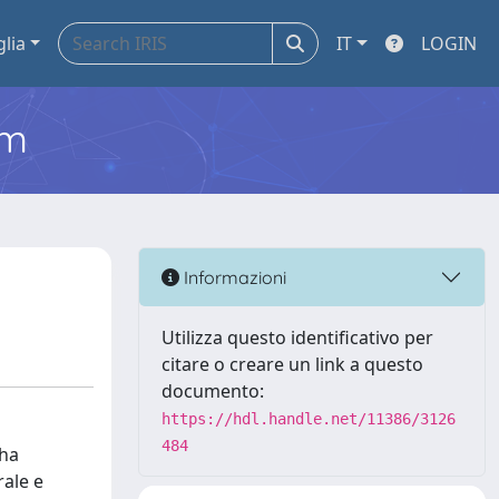
glia
IT
LOGIN
em
Informazioni
Utilizza questo identificativo per
citare o creare un link a questo
documento:
https://hdl.handle.net/11386/3126
484
 ha
rale e