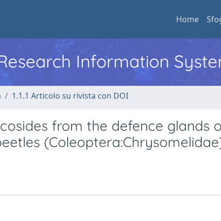
Home
Sfo
l Research Information Syst
a
1.1.1 Articolo su rivista con DOI
cosides from the defence glands o
 beetles (Coleoptera:Chrysomelidae