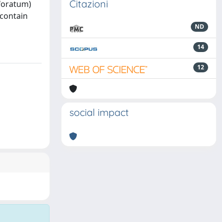
Citazioni
rforatum)
 contain
ND
14
12
social impact