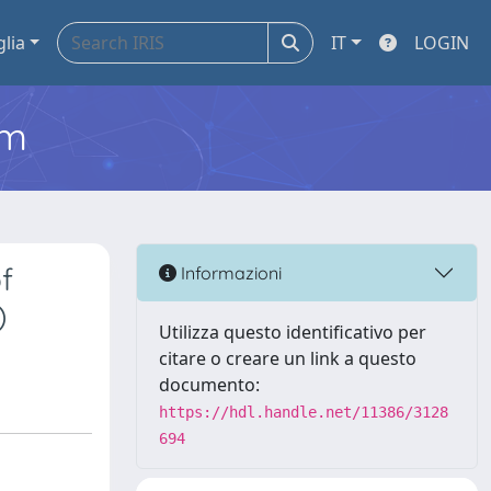
glia
IT
LOGIN
em
f
Informazioni
)
Utilizza questo identificativo per
citare o creare un link a questo
documento:
https://hdl.handle.net/11386/3128
694