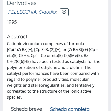
Derivatives
PELLECCHIA, Claudio
;
1995
Abstract
Cationic zirconium complexes of formula
[Cp(2)ZrBz](+), [Cp'ZrBz(2)](+), or [ZrBz(3)](+) (Cp =
eta(5)-C5H5, Cp' = Cp or eta(5)-C(5)Me(5), Bz =
CH(2)C(6)H5) have been tested as catalysts for the
polymerization of ethylene and a-olefins. The
catalyst performances have been compared with
regard to polymer productivities, molecular
weights and stereoregularities, and tentatively
correlated to the structure of the ionic active
species.
Scheda breve
Scheda completa