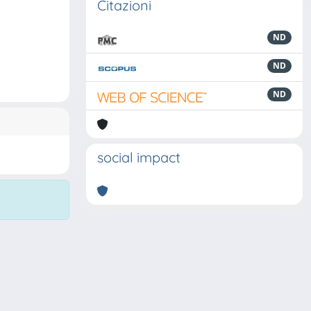
Citazioni
ND
ND
ND
social impact