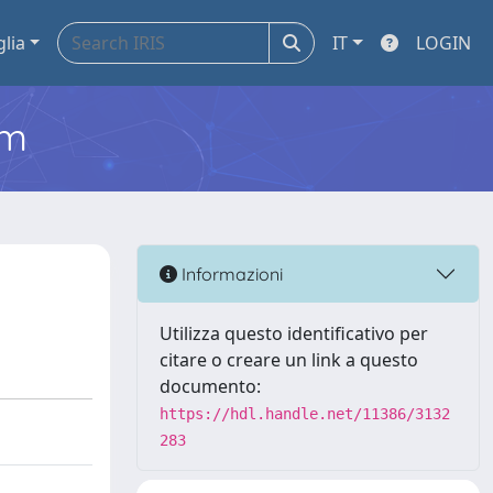
glia
IT
LOGIN
em
Informazioni
Utilizza questo identificativo per
citare o creare un link a questo
documento:
https://hdl.handle.net/11386/3132
283