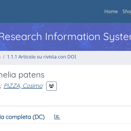
Home
Sfo
l Research Information Syst
a
1.1.1 Articolo su rivista con DOI
elia patens
;
PIZZA, Cosimo
a completa (DC)