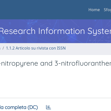
Home
Sfo
l Research Information Syst
a
1.1.2 Articolo su rivista con ISSN
nitropyrene and 3-nitrofluoranthe
a completa (DC)