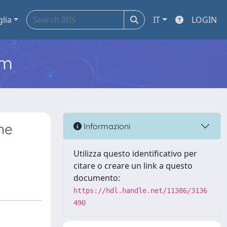
glia
IT
LOGIN
em
ne
Informazioni
Utilizza questo identificativo per
citare o creare un link a questo
documento:
https://hdl.handle.net/11386/3136
490