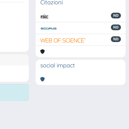
Citazioni
ND
ND
ND
social impact