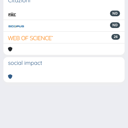
Citazioni
ND
ND
26
social impact
Powered by
IRIS
-
about IRIS
-