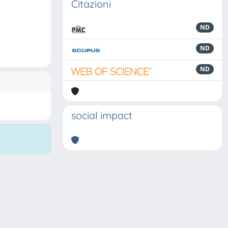
Citazioni
ND
ND
ND
social impact