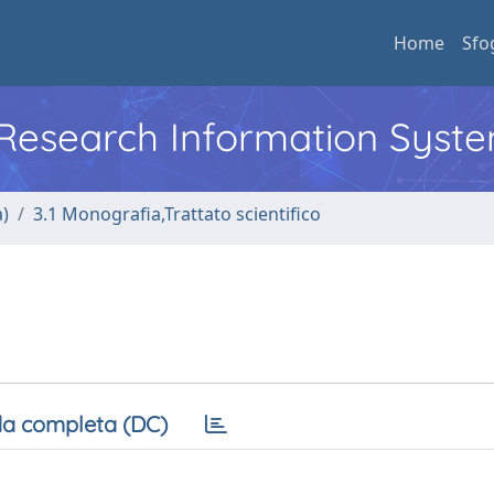
Home
Sfo
l Research Information Syst
a)
3.1 Monografia,Trattato scientifico
a completa (DC)