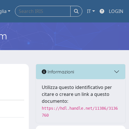
glia
IT
LOGIN
em
Informazioni
Utilizza questo identificativo per
citare o creare un link a questo
documento:
https://hdl.handle.net/11386/3136
760