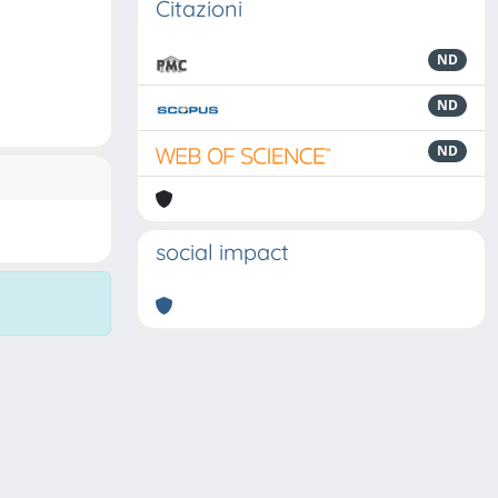
Citazioni
ND
ND
ND
social impact