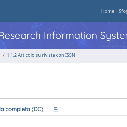
Home
Sfo
l Research Information Syst
a
1.1.2 Articolo su rivista con ISSN
a completa (DC)