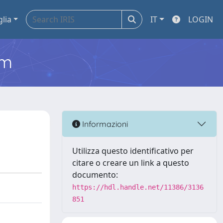
glia
IT
LOGIN
em
Informazioni
Utilizza questo identificativo per
citare o creare un link a questo
documento:
https://hdl.handle.net/11386/3136
851