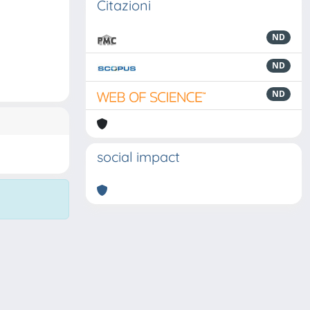
Citazioni
ND
ND
ND
social impact