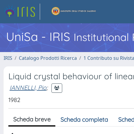
UniSa - IRIS
Institutiona
IRIS
Catalogo Prodotti Ricerca
1 Contributo su Rivist
Liquid crystal behaviour of lin
IANNELLI, Pio
;
1982
Scheda breve
Scheda completa
Sched