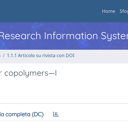
Home
Sfo
l Research Information Syst
a
1.1.1 Articolo su rivista con DOI
ear copolymers—I
a completa (DC)