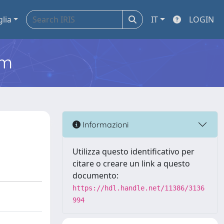
glia
IT
LOGIN
em
Informazioni
Utilizza questo identificativo per
citare o creare un link a questo
documento:
https://hdl.handle.net/11386/3136
994