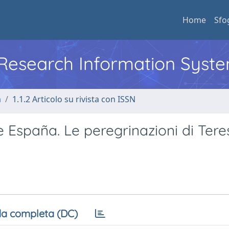
Home
Sfo
l Research Information Syst
a
1.1.2 Articolo su rivista con ISSN
España. Le peregrinazioni di Tere
a completa (DC)