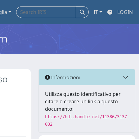
glia
IT
LOGIN
em
sa
Informazioni
Utilizza questo identificativo per
citare o creare un link a questo
documento:
https://hdl.handle.net/11386/3137
032