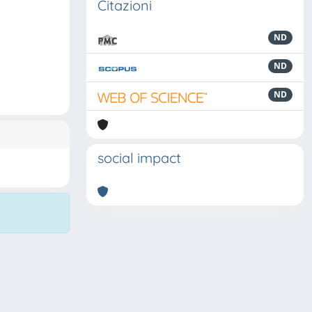
Citazioni
ND
ND
ND
social impact