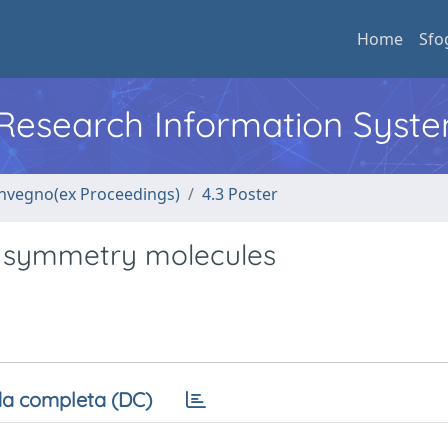
Home
Sfo
l Research Information Syst
convegno(ex Proceedings)
4.3 Poster
h symmetry molecules
a completa (DC)