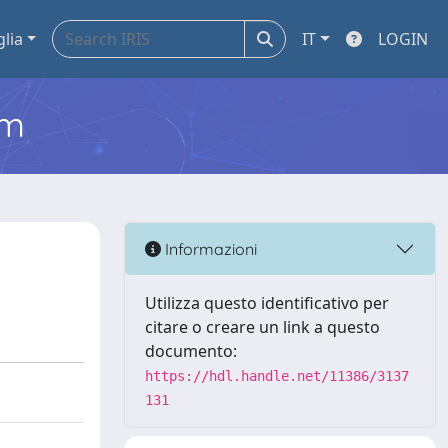
glia
IT
LOGIN
em
Informazioni
Utilizza questo identificativo per
citare o creare un link a questo
documento:
https://hdl.handle.net/11386/3137
131