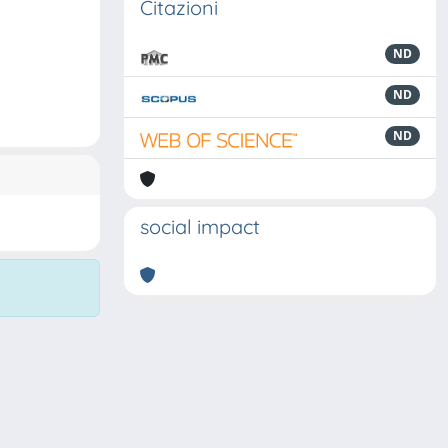
Citazioni
ND
ND
ND
social impact