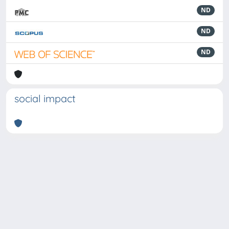
ND
ND
ND
social impact
Powered by
IRIS
-
about IRIS
-
Utilizzo dei cookie
-
Privacy
Copyright © 2026