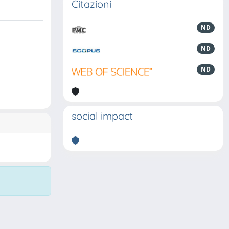
Citazioni
ND
ND
ND
social impact