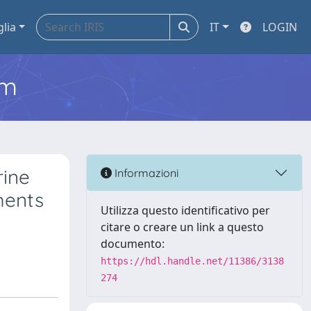
glia
IT
LOGIN
em
rine
Informazioni
ments
Utilizza questo identificativo per
citare o creare un link a questo
documento:
https://hdl.handle.net/11386/3138
274