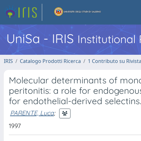
UniSa - IRIS
Institutiona
IRIS
Catalogo Prodotti Ricerca
1 Contributo su Rivist
Molecular determinants of mon
peritonitis: a role for endogeno
for endothelial-derived selectins
PARENTE, Luca
;
1997