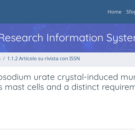
Home
Sfo
l Research Information Syst
a
1.1.2 Articolo su rivista con ISSN
osodium urate crystal-induced mu
us mast cells and a distinct require
.