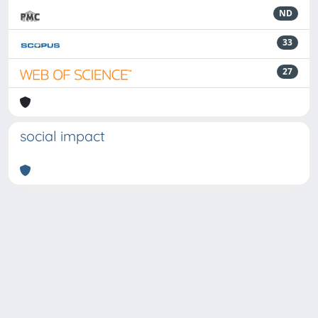
ND
33
27
social impact
Powered by
IRIS
-
about IRIS
-
Utilizzo dei cookie
-
Privacy
Copyright © 2026