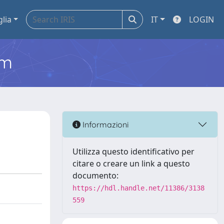
glia
IT
LOGIN
em
Informazioni
Utilizza questo identificativo per
citare o creare un link a questo
documento:
https://hdl.handle.net/11386/3138
559