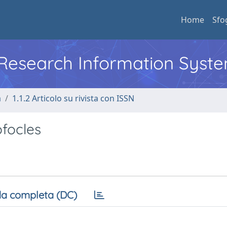
Home
Sfo
l Research Information Syst
a
1.1.2 Articolo su rivista con ISSN
ofocles
a completa (DC)