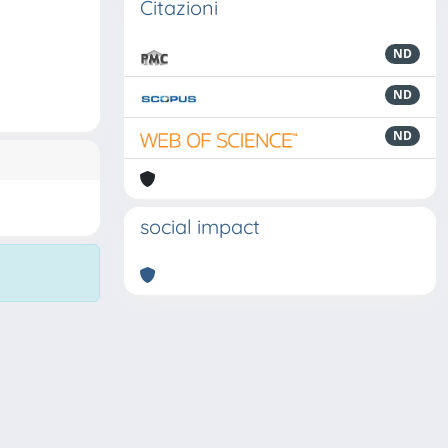
Citazioni
ND
ND
ND
social impact