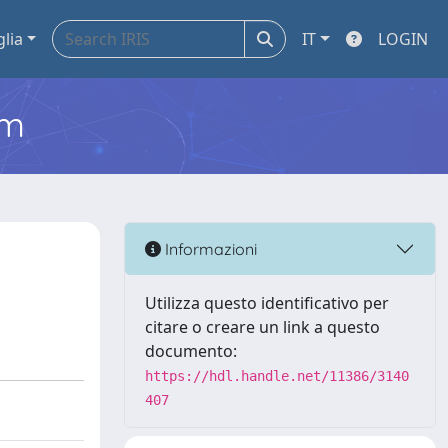
glia
IT
LOGIN
em
Informazioni
Utilizza questo identificativo per
citare o creare un link a questo
documento:
https://hdl.handle.net/11386/3140
407