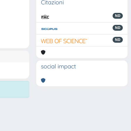
Citazioni
ND
ND
ND
social impact