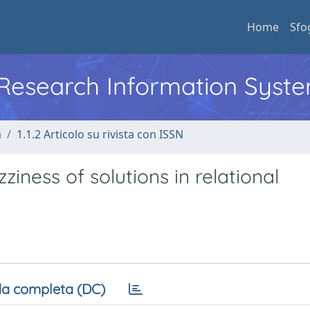
Home
Sfo
l Research Information Syst
a
1.1.2 Articolo su rivista con ISSN
iness of solutions in relational
a completa (DC)