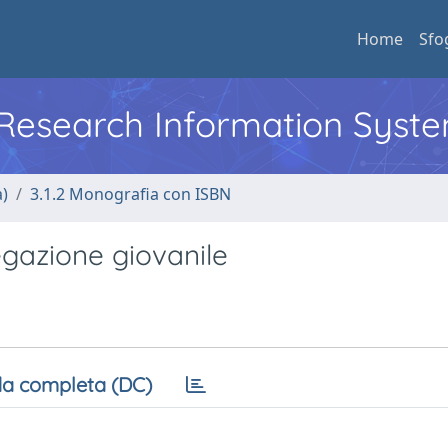
Home
Sfo
l Research Information Syst
a)
3.1.2 Monografia con ISBN
egazione giovanile
a completa (DC)