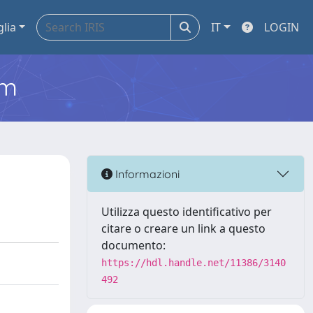
glia
IT
LOGIN
em
Informazioni
Utilizza questo identificativo per
citare o creare un link a questo
documento:
https://hdl.handle.net/11386/3140
492