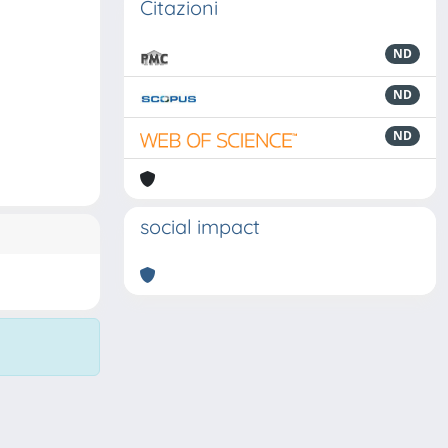
Citazioni
ND
ND
ND
social impact