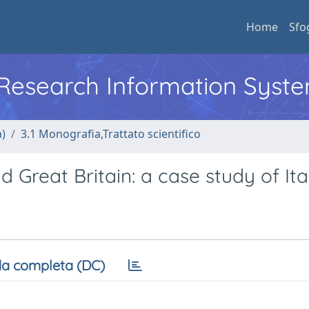
Home
Sfo
l Research Information Syst
a)
3.1 Monografia,Trattato scientifico
 Great Britain: a case study of Ital
a completa (DC)