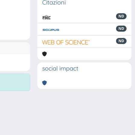
Citazioni
ND
ND
ND
social impact