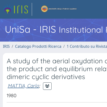
UniSa - IRIS
Institutiona
IRIS
Catalogo Prodotti Ricerca
1 Contributo su Rivist
A study of the aerial oxydation o
the product and equilibrium rel
dimeric cyclic derivatives
MATTIA, Carlo
;
1980