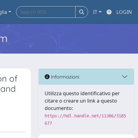
glia
IT
LOGIN
em
on of
Informazioni
 and
Utilizza questo identificativo per
citare o creare un link a questo
documento:
https://hdl.handle.net/11386/3185
677