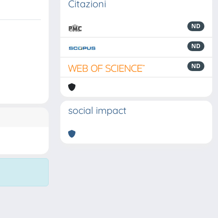
Citazioni
ND
ND
ND
social impact