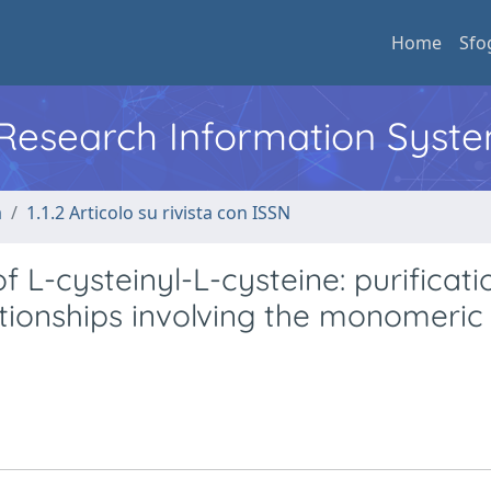
Home
Sfo
l Research Information Syst
a
1.1.2 Articolo su rivista con ISSN
f L-cysteinyl-L-cysteine: purificati
ationships involving the monomeric