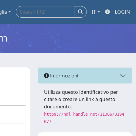
glia
IT
LOGIN
em
Informazioni
Utilizza questo identificativo per
citare o creare un link a questo
documento:
https://hdl.handle.net/11386/3194
077