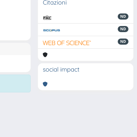
Citazioni
ND
ND
ND
social impact