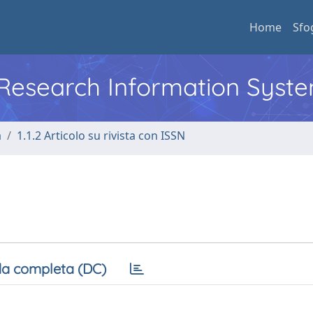
Home
Sfo
l Research Information Syst
a
1.1.2 Articolo su rivista con ISSN
a completa (DC)