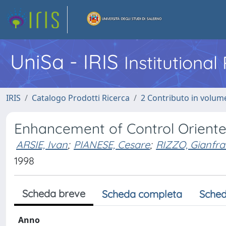
UniSa - IRIS
Institutiona
IRIS
Catalogo Prodotti Ricerca
2 Contributo in volume
Enhancement of Control Orient
ARSIE, Ivan
;
PIANESE, Cesare
;
RIZZO, Gianfr
1998
Scheda breve
Scheda completa
Sched
Anno