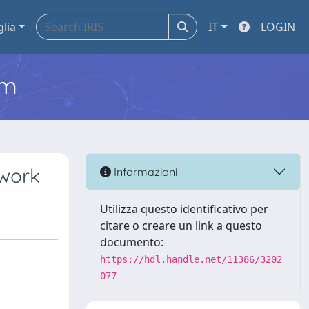
glia
IT
LOGIN
em
twork
Informazioni
Utilizza questo identificativo per
citare o creare un link a questo
documento:
https://hdl.handle.net/11386/3202
077