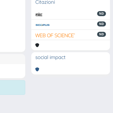
Citazioni
ND
ND
ND
social impact