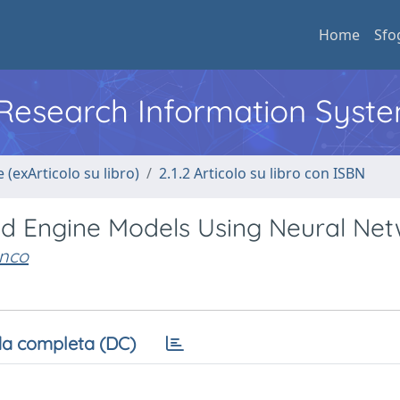
Home
Sfo
l Research Information Syst
 (exArticolo su libro)
2.1.2 Articolo su libro con ISBN
ed Engine Models Using Neural Ne
anco
a completa (DC)